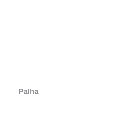
Palha
Qualidade e tecnologia em 