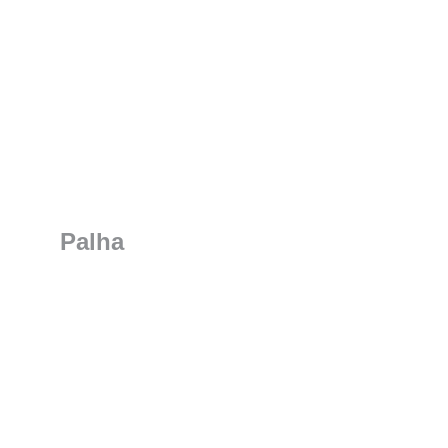
Palha
Qualidade e tecnologia em 
cada fio
Nossas cortinas são desenvolvidas para unir 