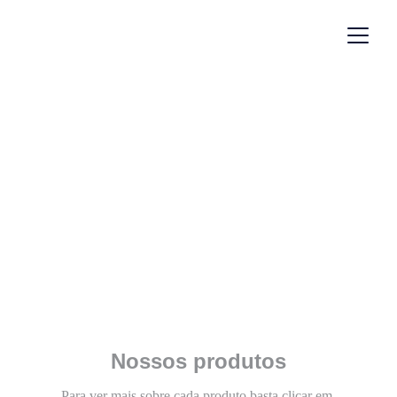
Linha Moderna
Cortina 
Pietra
Nossos produtos
Para ver mais sobre cada produto basta clicar em 