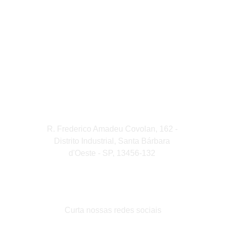
R. Frederico Amadeu Covolan, 162 - 
Distrito Industrial, Santa Bárbara 
d'Oeste - SP, 13456-132 
(19) 3454-1501
contato@cortinasmc.com.br
Curta nossas redes sociais