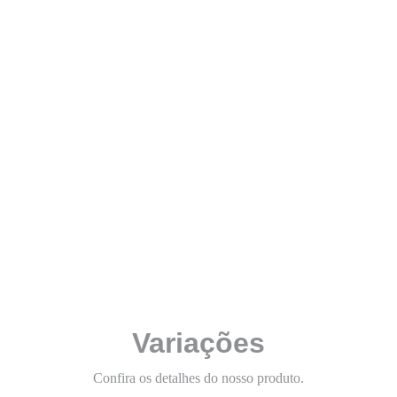
Linha M
Co
Ca
Variações
Confira os detalhes do nosso produto.